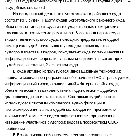
«Лучший суд Красноярского края» в 2016 году в I группе судов (1 –
5 судебных составов).
На сегодняшний день штат Боготольского районного суда
состоит из 5 судей. Работу судей Боготольского районного суда
обеспечивает аппарат суда из государственных гражданских
служащих и технических работников. В состав аппарата суда
входят: администратор суда, помощник председателя суда,4
помощника судей, начальник отдела делопроизводства
судопроизводства и кадров, консультант суда по техническим и
информационным вопросам, главный специалист, 5 секретарей
судебного заседания, 2 секретаря суда.
В суде активно используются инновационные технологии:
специализированное программное обеспечение ГАС «Правосудие»,
информационный киоск, официальный «Интернет-сайт» суда,
обеспечивающий взаимодействие с подсистемой «Судебное
делопроизводство и статистика». Составами судей широко
используются системы комплексов аудио фиксации и
протоколирования записи судебных заседаний, программно-
технический комплекс видеоконференцсвязи, организовано
извещение участников судопроизводства посредством СМС-
сообщений.
В Боготольском районном суде сегодня созданы все