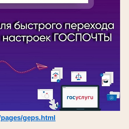
u/pages/geps.html