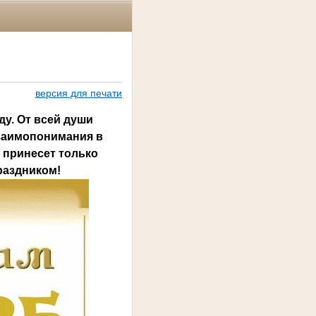
версия для печати
у. От всей души
взаимопонимания в
д принесет только
раздником!